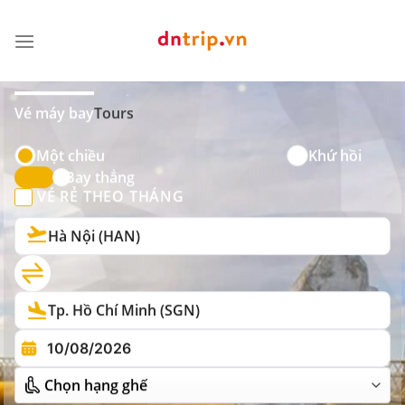
Skip
to
content
Vé máy bay
Tours
Một chiều
Khứ hồi
Bay thẳng
VÉ RẺ THEO THÁNG
Hà Nội (HAN)
Tp. Hồ Chí Minh (SGN)