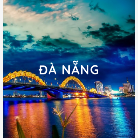
ĐÀ NẴNG