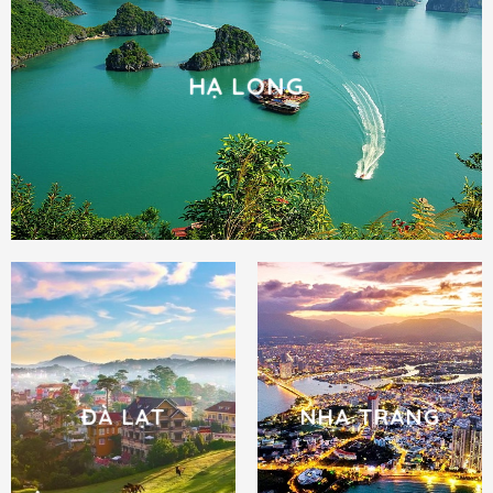
HẠ LONG
ĐÀ LẠT
NHA TRANG