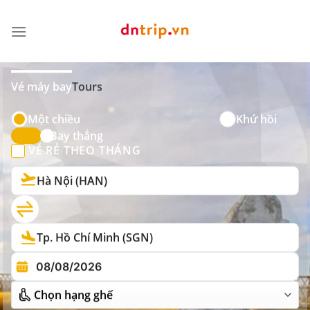
Skip
to
content
Vé máy bay
Tours
Một chiều
Khứ hồi
Bay thẳng
VÉ RẺ THEO THÁNG
Hà Nội (HAN)
Tp. Hồ Chí Minh (SGN)