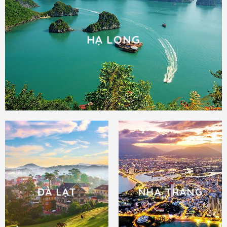
HẠ LONG
ĐÀ LẠT
NHA TRANG