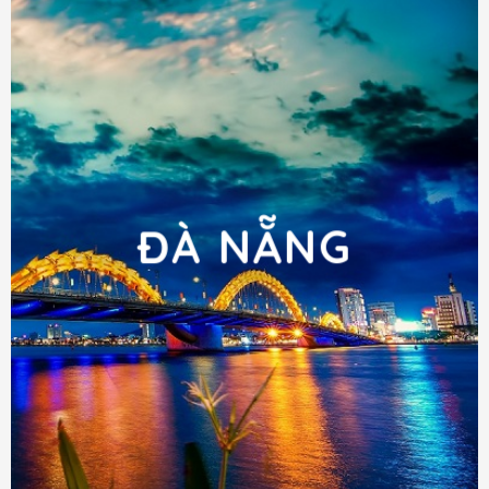
ĐÀ NẴNG