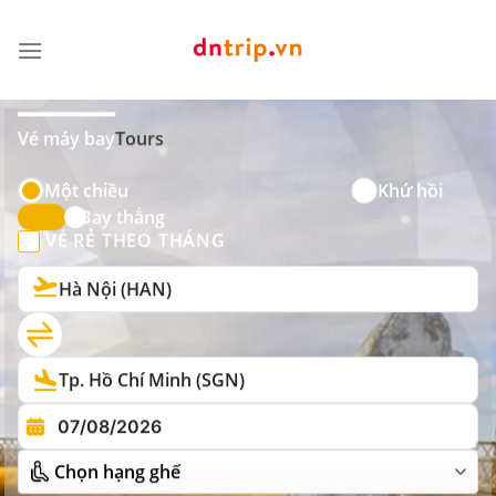
Skip
to
content
Vé máy bay
Tours
Một chiều
Khứ hồi
Bay thẳng
VÉ RẺ THEO THÁNG
Hà Nội (HAN)
Tp. Hồ Chí Minh (SGN)