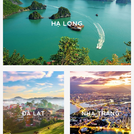
HẠ LONG
ĐÀ LẠT
NHA TRANG