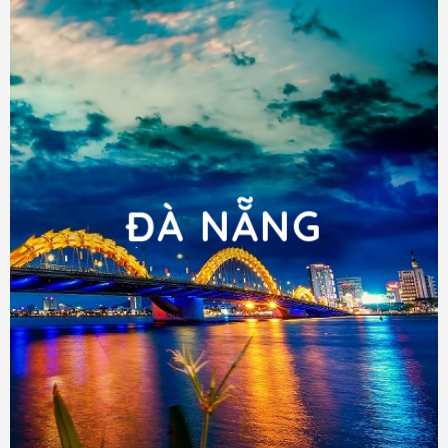
ĐÀ NẴNG